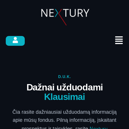
D.U.K.
Dažnai užduodami
Klausimai
Čia rasite dažniausiai užduodamą informaciją
apie mūsų fondus. Pilną informaciją, įskaitant
Nextury
prospektus ir taisykles, rasite