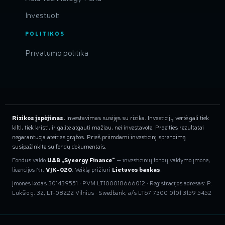
Investuoti
POLITIKOS
Privatumo politika
Rizikos įspėjimas.
Investavimas susijęs su rizika. Investicijų vertė gali tiek
kilti, tiek kristi, ir galite atgauti mažiau, nei investavote. Praeities rezultatai
negarantuoja ateities grąžos. Prieš priimdami investicinį sprendimą
susipažinkite su fondų dokumentais.
Fondus valdo
UAB „Synergy Finance"
— investicinių fondų valdymo įmonė,
licencijos Nr.
VĮK-020
. Veiklą prižiūri
Lietuvos bankas
.
Įmonės kodas 301439551 · PVM LT100018666012 · Registracijos adresas: P.
Lukšio g. 32, LT-08222 Vilnius · Swedbank, a/s LT67 7300 0101 3159 5452