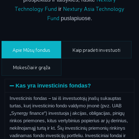
Technology Fund
Nextury Asia Technology
ir
Fund
puslapiuose.
Apie Mūsų fondus
Kaip pradėti investuoti
Mokesčiai ir grąža
Kas yra investicinis fondas?
Investicinis fondas
–
tai iš investuotojų įnašų sukauptas
turtas, kurį investicinio fondo valdymo įmonė (pvz. UAB
„Synergy finance“) investuoja į akcijas, obligacijas, pinigų
rinkos priemones, kitus vertybinius popierius ar jų derinius,
nekilnojamąjį turtą ir kt. Šių investicinių priemonių rinkinys
vadinamas fondo investicijų portfeliu. Investiciniai fondai ir