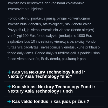
investicinės bendrovės dar vadinami kolektyvinio
investavimo subjektais.
Fondo dalyviui įmokėjus įnašą, pinigai konvertuojami į
investicinius vienetus, atsižvelgiant į šio vieneto kainą.
Pavyzdžiui, jei vieno investicinio vieneto (fondo akcijos)
vertė lygi 100 Eur, fondo dalyvio, įmokėjusio 1000 Eur,
sąskaitoje bus 10 investicinių vienetų arba akcijų. Fondo
turtas yra padalytas į investicinius vienetus, kurie priklauso
fondo dalyviams. Fondo dalyvis uždirbti gali iš padidėjusios
fondo vieneto vertės, iš dividendų, palūkanų ir pan.
Kas yra Nextury Technology fund ir
Nextury Asia Technology fund?
Kuo skiriasi Nextury Technology Fund ir
Nextury Asia Technology Fund?
Kas valdo fondus ir kas juos prižiūri?